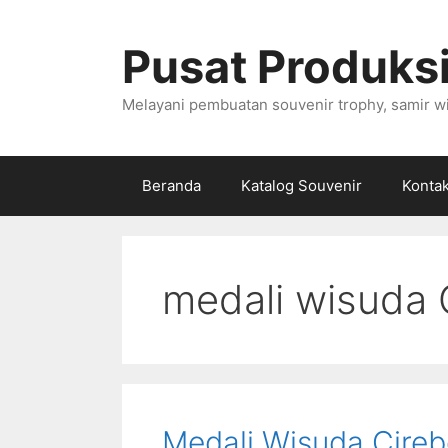
Langsung
ke
Pusat Produksi
isi
Melayani pembuatan souvenir trophy, samir wi
Beranda
Katalog Souvenir
Konta
medali wisuda 
Medali Wisuda Cireb