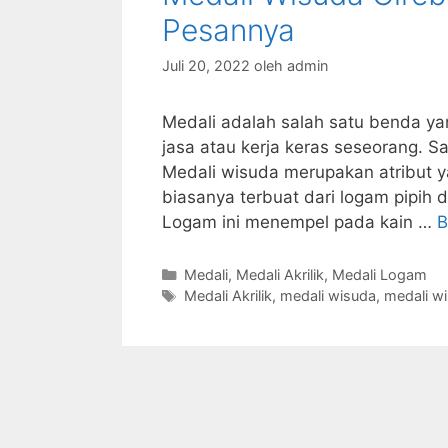
Pesannya
Juli 20, 2022
oleh
admin
Medali adalah salah satu benda ya
jasa atau kerja keras seseorang. Sa
Medali wisuda merupakan atribut ya
biasanya terbuat dari logam pipih 
Logam ini menempel pada kain …
B
Kategori
Medali
,
Medali Akrilik
,
Medali Logam
Tag
Medali Akrilik
,
medali wisuda
,
medali w