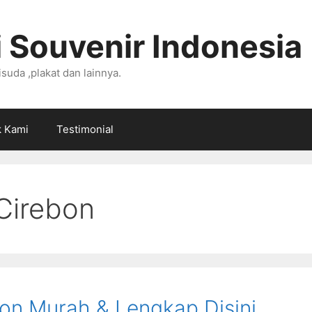
 Souvenir Indonesia
suda ,plakat dan lainnya.
k Kami
Testimonial
Cirebon
on Murah & Lengkap Disini