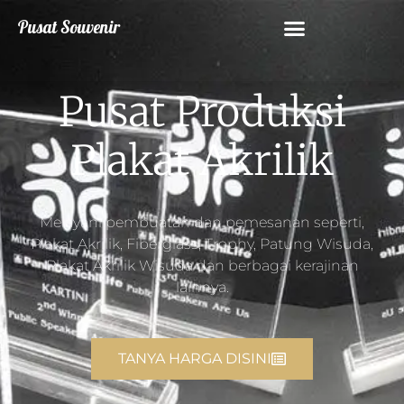
Pusat Souvenir
Pusat Produksi
Plakat Akrilik
Melayani pembuatan dan pemesanan seperti,
Plakat Akrilik, Fiberglass, Trophy, Patung Wisuda,
Plakat Akrilik Wisuda dan berbagai kerajinan
lainnya.
TANYA HARGA DISINI