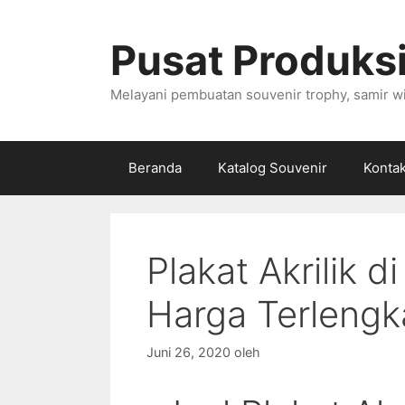
Langsung
ke
Pusat Produksi
isi
Melayani pembuatan souvenir trophy, samir wi
Beranda
Katalog Souvenir
Konta
Plakat Akrilik d
Harga Terleng
Juni 26, 2020
oleh