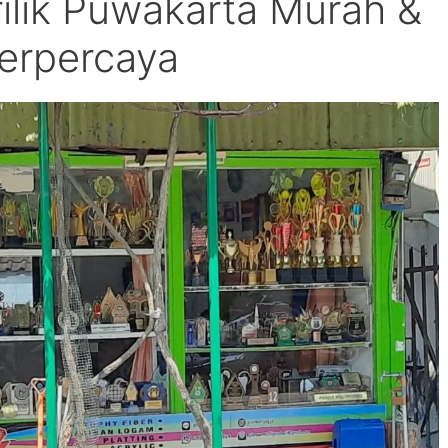
rilik Puwakarta Murah &
erpercaya