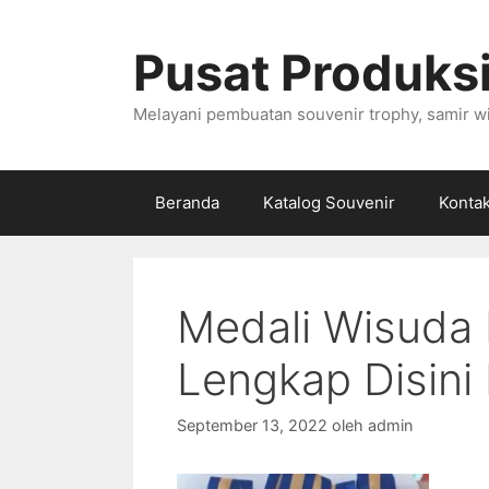
Langsung
ke
Pusat Produksi
isi
Melayani pembuatan souvenir trophy, samir wi
Beranda
Katalog Souvenir
Konta
Medali Wisuda 
Lengkap Disini
September 13, 2022
oleh
admin