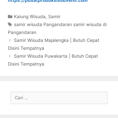
https://pusatproduksisouvenir.com
Kategori
Kalung Wisuda
,
Samir
Tag
samir wisuda Pangandaran samir wisuda di
Pangandaran
Samir Wisuda Majalengka | Butuh Cepat
Disini Tempatnya
Samir Wisuda Puwakarta | Butuh Cepat
Disini Tempatnya
Cari
untuk: