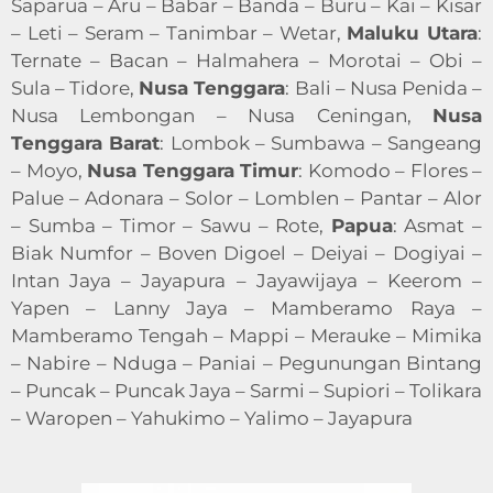
Saparua – Aru – Babar – Banda – Buru – Kai – Kisar
– Leti – Seram – Tanimbar – Wetar,
Maluku Utara
:
Ternate – Bacan – Halmahera – Morotai – Obi –
Sula – Tidore,
Nusa Tenggara
: Bali – Nusa Penida –
Nusa Lembongan – Nusa Ceningan,
Nusa
Tenggara Barat
: Lombok – Sumbawa – Sangeang
– Moyo,
Nusa Tenggara Timur
: Komodo – Flores –
Palue – Adonara – Solor – Lomblen – Pantar – Alor
– Sumba – Timor – Sawu – Rote,
Papua
: Asmat –
Biak Numfor – Boven Digoel – Deiyai – Dogiyai –
Intan Jaya – Jayapura – Jayawijaya – Keerom –
Yapen – Lanny Jaya – Mamberamo Raya –
Mamberamo Tengah – Mappi – Merauke – Mimika
– Nabire – Nduga – Paniai – Pegunungan Bintang
– Puncak – Puncak Jaya – Sarmi – Supiori – Tolikara
– Waropen – Yahukimo – Yalimo – Jayapura