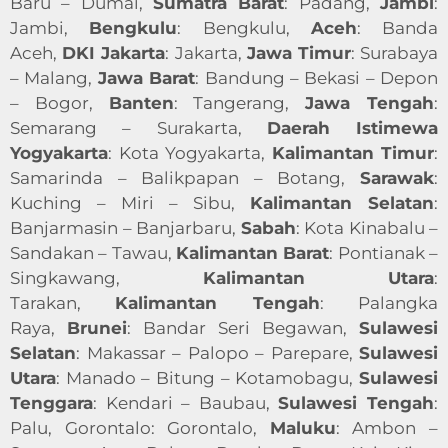
Baru – Dumai,
Sumatra Barat
: Padang,
Jambi
:
Jambi,
Bengkulu
: Bengkulu,
Aceh
: Banda
Aceh,
DKI Jakarta
: Jakarta,
Jawa Timur
: Surabaya
– Malang,
Jawa Barat
: Bandung – Bekasi – Depon
– Bogor,
Banten
: Tangerang,
Jawa Tengah
:
Semarang – Surakarta,
Daerah Istimewa
Yogyakarta
: Kota Yogyakarta,
Kalimantan Timur
:
Samarinda – Balikpapan – Botang,
Sarawak
:
Kuching – Miri – Sibu,
Kalimantan Selatan
:
Banjarmasin – Banjarbaru,
Sabah
: Kota Kinabalu –
Sandakan – Tawau,
Kalimantan Barat
: Pontianak –
Singkawang,
Kalimantan Utara
:
Tarakan,
Kalimantan Tengah
: Palangka
Raya,
Brunei
: Bandar Seri Begawan,
Sulawesi
Selatan
: Makassar – Palopo – Parepare,
Sulawesi
Utara
: Manado – Bitung – Kotamobagu,
Sulawesi
Tenggara
: Kendari – Baubau,
Sulawesi Tengah
:
Palu, Gorontalo: Gorontalo,
Maluku
: Ambon –