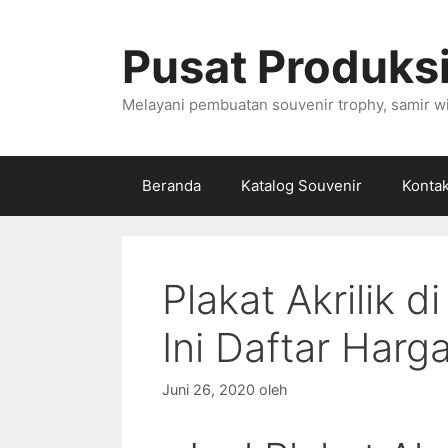
Langsung
ke
Pusat Produksi
isi
Melayani pembuatan souvenir trophy, samir wi
Beranda
Katalog Souvenir
Konta
Plakat Akrilik d
Ini Daftar Harg
Juni 26, 2020
oleh