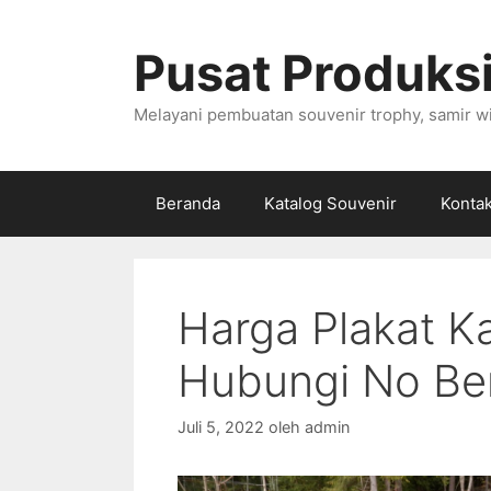
Langsung
ke
Pusat Produksi
isi
Melayani pembuatan souvenir trophy, samir wi
Beranda
Katalog Souvenir
Konta
Harga Plakat K
Hubungi No Ber
Juli 5, 2022
oleh
admin