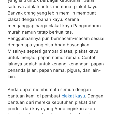
yang lalu untuk berbagai kebutuhan. Salah
satunya adalah untuk membuat plakat kayu.
Banyak orang yang lebih memilih membuat
plakat dengan bahan kayu. Karena
menganggap harga plakat kayu Pangandaran
murah namun tetap berkualitas.
Penggunaannya pun bermacam-macam sesuai
dengan apa yang bisa Anda bayangkan.
Misalnya seperti gambar diatas, plakat kayu
untuk menjadi papan nomor rumah. Contoh
lainnya adalah untuk kenang-kenangan, papan
penanda jalan, papan nama, pigura, dan lain-
lain.
Anda dapat membuat itu semua dengan
bantuan kami di pembuat
plakat kayu
. Dengan
bantuan dari mereka kebutuhan plakat dan
produk dari kayu yang Anda inginkan akan