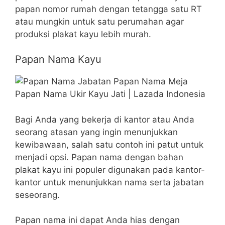
papan nomor rumah dengan tetangga satu RT
atau mungkin untuk satu perumahan agar
produksi plakat kayu lebih murah.
Papan Nama Kayu
Bagi Anda yang bekerja di kantor atau Anda
seorang atasan yang ingin menunjukkan
kewibawaan, salah satu contoh ini patut untuk
menjadi opsi. Papan nama dengan bahan
plakat kayu ini populer digunakan pada kantor-
kantor untuk menunjukkan nama serta jabatan
seseorang.
Papan nama ini dapat Anda hias dengan