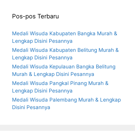
Pos-pos Terbaru
Medali Wisuda Kabupaten Bangka Murah &
Lengkap Disini Pesannya
Medali Wisuda Kabupaten Belitung Murah &
Lengkap Disini Pesannya
Medali Wisuda Kepulauan Bangka Belitung
Murah & Lengkap Disini Pesannya
Medali Wisuda Pangkal Pinang Murah &
Lengkap Disini Pesannya
Medali Wisuda Palembang Murah & Lengkap
Disini Pesannya