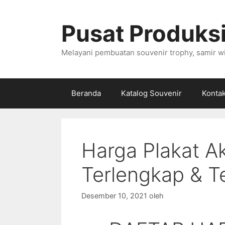
Langsung
ke
Pusat Produksi
isi
Melayani pembuatan souvenir trophy, samir wi
Beranda
Katalog Souvenir
Konta
Harga Plakat A
Terlengkap & T
Desember 10, 2021
oleh