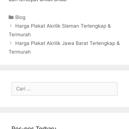
Kategori
Blog
Harga Plakat Akrilik Sleman Terlengkap &
Termurah
Harga Plakat Akrilik Jawa Barat Terlengkap &
Termurah
Cari
untuk:
Pos-pos Terbaru